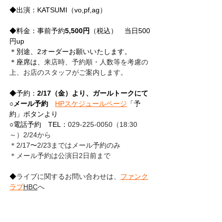
◆出演：KATSUMI（vo,pf,ag）
◆料金：事前予約
5,500円
（税込）　当日500
円up　
＊別途、2オーダーお願いいたします。
＊座席は、
来店時、予約順・人数等を考慮の
上、お店のスタッフがご案内します。
◆予約：
2/17（金）より、ガールトークにて
○
メール予約
HPスケジュールページ
「予
約」ボタンより
○電話予約　TEL：
029-225-0050（18:30
～）2/24から
＊2/17〜2/23まではメール予約のみ　
＊メール予約は公演日2日前まで
◆
ライブに関するお問い合わせは、
ファンク
ラブ
HBC
へ