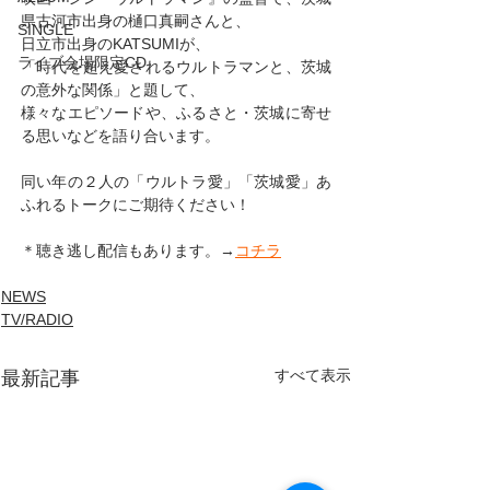
県古河市出身の樋口真嗣さんと、
SINGLE
日立市出身のKATSUMIが、
ライブ会場限定CD
「時代を超え愛されるウルトラマンと、茨城
の意外な関係」と題して、
様々なエピソードや、ふるさと・茨城に寄せ
る思いなどを語り合います。
同い年の２人の「ウルトラ愛」「茨城愛」あ
ふれるトークにご期待ください！
＊聴き逃し配信もあります。→
コチラ
NEWS
TV/RADIO
すべて表示
最新記事