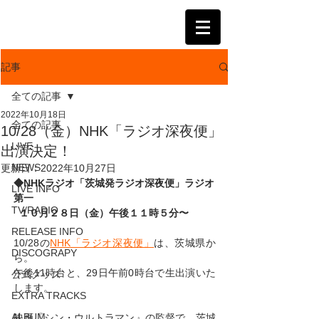
KATSUMI
記事
全ての記事
2022年10月18日
全ての記事
10/28（金）NHK「ラジオ深夜便」
LIVE
出演決定！
NEWS
更新日：
2022年10月27日
◆NHKラジオ「茨城発ラジオ深夜便」ラジオ
LIVE INFO
第一　
TV/RADIO
  １０月２８日（金）午後１１時５分〜　
RELEASE INFO
10/28の
NHK「ラジオ深夜便」
は、茨城県か
DISCOGRAPY
ら。
午後11時台と、29日午前0時台で生出演いた
公式グッズ
します。
EXTRA TRACKS
ALBUM
映画『シン・ウルトラマン』の監督で、茨城