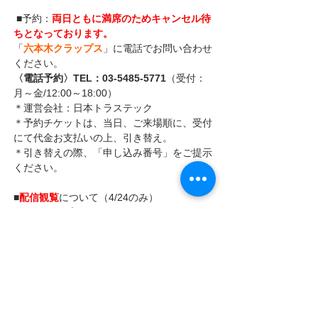
 ■予約：
両日ともに満席のためキャンセル待
ちとなっております。
「
六本木クラップス
」に電話でお問い合わせ
ください。
〈電話予約〉TEL：03-5485-5771
（受付：
月～金/12:00～18:00）
＊運営会社：日本トラステック
＊予約チケットは、当日、ご来場順に、受付
にて代金お支払いの上、引き替え。
＊引き替えの際、「申し込み番号」をご提示
ください。
■
配信観覧
について（4/24のみ）
ツイキャスプレミア配信を行います。
リアルタイムで視聴できない方は、5/8まで
録画をご覧いただけます。
＊配信チケット：5,000円 税込
▼配信チケットのご購入はコチラ
https://twitcasting.tv/c:roppongi_claps/shopc
art/64681