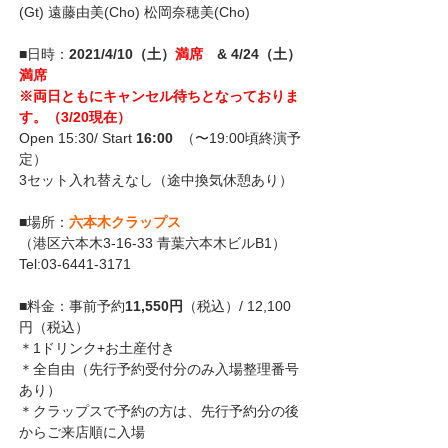
(Gt) 遠藤由美(Cho) 松岡奈穂美(Cho)
■日時：
2021/4/10（土）
満席
　& 4/24（土）
満席
※両日ともにキャンセル待ちとなっておりま
す。（3/20現在）
O
pen 15:30/ Start 
16:00 
 （〜19:00頃終演予
定）
3セット入れ替えなし（途中換気休憩あり）
■場所：
六本木クラップス
（港区六本木3-16-33 青葉六本木ビルB1）
Tel:03-6441-3171
■料金：事前予約
11,550円
（税込）/ 12,100
円（税込）
＊1ドリンク+お土産付き
＊全自由（先行予約受付分のみ入場整理番号
あり）
＊クラップスで予約の方は、先行予約分の後
からご来店順に入場