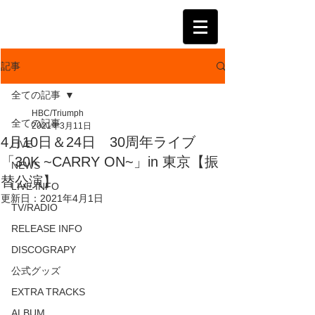
KATSUMI
記事
全ての記事
HBC/Triumph
全ての記事
2021年3月11日
4月10日＆24日 30周年ライブ
LIVE
「30K ~CARRY ON~」in 東京【振
NEWS
替公演】
LIVE INFO
更新日：
2021年4月1日
TV/RADIO
RELEASE INFO
DISCOGRAPY
公式グッズ
EXTRA TRACKS
ALBUM