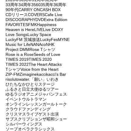
33周年
34周年
3560
35周年
36周年
90年代
CARRY ON
CASH BOX
CDリリース
COVERS
Cafe Live
DISCOGRAPHY
DVD
Extra Edition
FAVORITES
FMK
Happiness
Heaven is Here
LIVE
Live DOXY
Love Songs
Lucky Space
LuckyFM 茨城放送
LuckyFes
MYNE
Music for Life
NANAco
NHK
Project DMM
Rose Tシャツ
Rose is a Rose
Seeds of Love
TIMES 2019
TIMES 2020
TIMES 2022
The Heart Attacks
Tシャツ
Voice from the Heart
ZIP-FM
Zimagine
kacci
kacci's Bar
risoluto
water.
「願い」
いわき
ひたちなか
ひとりステージ
ふるさと日立大使
ゆるツアー
ゆるラジオ
アニメジャパンフェス
イベント
ウルトラマン
オンラインレッスン
ガールトーク
クラウドファンディング
クリスマスライブ
ゲスト出演
サブスクリプション
ザ昭和ショー
シルバーウィングス
ソープオペラクラシックス