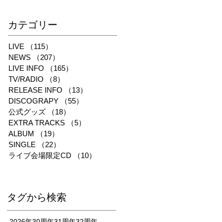
​カテゴリー
LIVE
（115）
115件の記事
NEWS
（207）
207件の記事
LIVE INFO
（165）
165件の記事
TV/RADIO
（8）
8件の記事
RELEASE INFO
（13）
13件の記事
DISCOGRAPY
（55）
55件の記事
公式グッズ
（18）
18件の記事
EXTRA TRACKS
（5）
5件の記事
ALBUM
（19）
19件の記事
SINGLE
（22）
22件の記事
ライブ会場限定CD
（10）
10件の記事
タグから検索
2026年
30周年
31周年
32周年