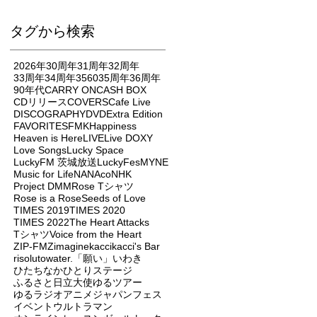
タグから検索
2026年
30周年
31周年
32周年
33周年
34周年
3560
35周年
36周年
90年代
CARRY ON
CASH BOX
CDリリース
COVERS
Cafe Live
DISCOGRAPHY
DVD
Extra Edition
FAVORITES
FMK
Happiness
Heaven is Here
LIVE
Live DOXY
Love Songs
Lucky Space
LuckyFM 茨城放送
LuckyFes
MYNE
Music for Life
NANAco
NHK
Project DMM
Rose Tシャツ
Rose is a Rose
Seeds of Love
TIMES 2019
TIMES 2020
TIMES 2022
The Heart Attacks
Tシャツ
Voice from the Heart
ZIP-FM
Zimagine
kacci
kacci's Bar
risoluto
water.
「願い」
いわき
ひたちなか
ひとりステージ
ふるさと日立大使
ゆるツアー
ゆるラジオ
アニメジャパンフェス
イベント
ウルトラマン