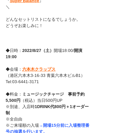
『
Super Balance
』
＼
どんなセットリストになるでしょうか。
どうぞお楽しみに！
◆日時：
2022/8/27（土）
開場18:00/
開演
19:00
◆会場：
六本木クラップス
（港区六本木3-16-33 青葉六本木ビルB1）
Tel:03-6441-3171
◆料金：
ミュージックチャージ　事前予約
5,500円
（税込）当日500円UP
※別途、入店時
1DRINK代800円＋1オーダー
制 
※全自由　　
※ご来場順の入場
→開場15分前に入場整理番
号の抽選を行います。