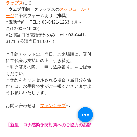
ラップス
にて　
○
ウェブ予約
　クラップスの
スケジュールペ
ージ
に予約フォームあり［
推奨
］
○電話予約　TEL：03-6421-1263（月～
金/12:00～18:00）
○公演当日は電話予約のみ　tel：03-6441-
3171（公演当日11:00～）
＊予約チケットは、当日、ご来場順に、受付
にて代金お支払いの上、引き替え。
＊引き替えの際、「申し込み番号」をご提示
ください。
＊予約をキャンセルされる場合（当日分を含
む）は、お手数ですがご一報くださいますよ
うお願いいたします。
お問い合わせは、
ファンクラブ
へ
【新型コロナ感染予防対策へのご協力のお願
い】