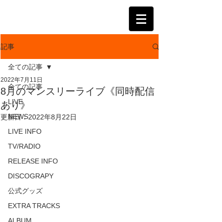
KATSUMI
記事
全ての記事
2022年7月11日
全ての記事
8月のマンスリーライブ《同時配信
LIVE
あり》
NEWS
更新日：
2022年8月22日
LIVE INFO
TV/RADIO
RELEASE INFO
DISCOGRAPY
公式グッズ
EXTRA TRACKS
ALBUM