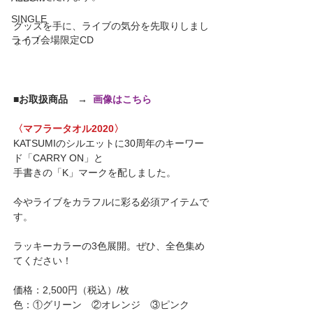
SINGLE
グッズを手に、ライブの気分を先取りしまし
ライブ会場限定CD
ょう！
■お取扱商品　→  
画像はこちら
〈マフラータオル2020〉
KATSUMIのシルエットに30周年のキーワー
ド「CARRY ON」と
手書きの「K」マークを配しました。
今やライブをカラフルに彩る必須アイテムで
す。
ラッキーカラーの3色展開。ぜひ、全色集め
てください！
価格：2,500円（税込）/枚
色：①グリーン　②オレンジ　③ピンク