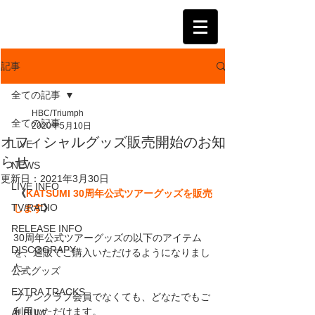
KATSUMI
記事
全ての記事
HBC/Triumph
全ての記事
2020年5月10日
オフィシャルグッズ販売開始のお知
LIVE
らせ
NEWS
更新日：
2021年3月30日
LIVE INFO
《
KATSUMI 30周年公式ツアーグッズを販売
TV/RADIO
します
》
RELEASE INFO
30周年公式ツアーグッズの以下のアイテム
DISCOGRAPY
を、通販でご購入いただけるようになりまし
た。
公式グッズ
EXTRA TRACKS
ファンクラブ会員でなくても、どなたでもご
利用いただけます。
ALBUM